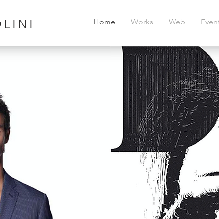
OLINI
Home
Works
Web
Event